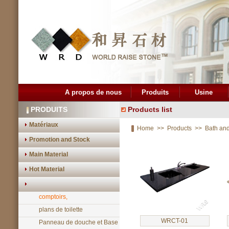
A propos de nous
Produits
Usine
PRODUITS
Products list
Matériaux
Home
>>
Products
>>
Bath and
Promotion and Stock
Main Material
Hot Material
comptoirs,
plans de toilette
WRCT-01
Panneau de douche et Base