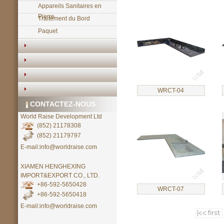
Appareils Sanitaires en
Pierre
Traitement du Bord
Paquet
WRCT-04
CONTACTEZ-NOUS
World Raise Development Ltd
(852) 21178308
(852) 21179797
E-mail:info@worldraise.com
XIAMEN HENGHEXING
IMPORT&EXPORT CO., LTD.
+86-592-5650428
WRCT-07
+86-592-5650418
E-mail:info@worldraise.com