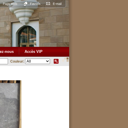
Page Web
Favoris
E-mail
ez-nous
Accès VIP
Couleur: