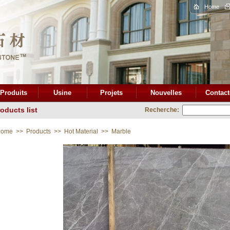
Home
Produits
Usine
Projets
Nouvelles
Contact
oducts list
Recherche:
ome
>>
Products
>>
Hot Material
>>
Marble