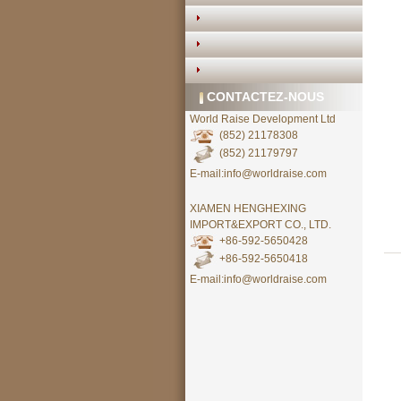
CONTACTEZ-NOUS
World Raise Development Ltd
(852) 21178308
(852) 21179797
E-mail:info@worldraise.com
XIAMEN HENGHEXING
IMPORT&EXPORT CO., LTD.
+86-592-5650428
+86-592-5650418
E-mail:info@worldraise.com