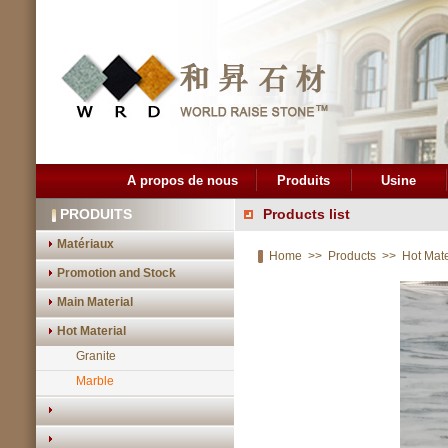
A propos de nous
Produits
Usine
PRODUITS
Products list
Matériaux
Home
>>
Products
>>
Hot Mate
Promotion and Stock
Main Material
Hot Material
Granite
Marble