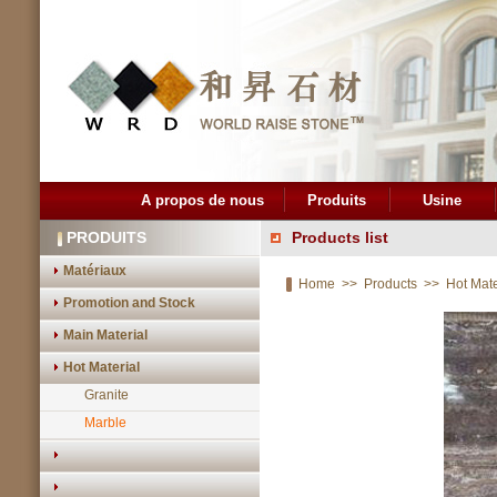
A propos de nous
Produits
Usine
PRODUITS
Products list
Matériaux
Home
>>
Products
>>
Hot Mate
Promotion and Stock
Main Material
Hot Material
Granite
Marble